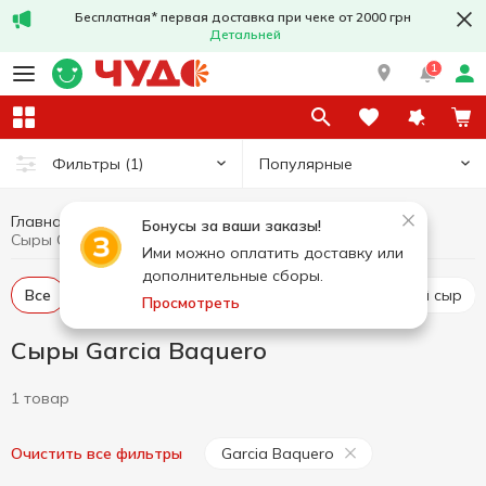
Бесплатная* первая доставка при чеке от 2000 грн
Детальней
1
Популярные
Фильтры
(1)
Главная
Сыры
Яйца и молочные продукты
Бонусы за ваши заказы!
Сыры Garcia Baquero
Ими можно оплатить доставку или
дополнительные сборы.
Все
Твердый и полутвердый сыр
Рассольный сыр
Просмотреть
Сыры Garcia Baquero
1 товар
Garcia Baquero
Очистить все фильтры