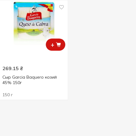
+
269.15
₴
Сыр Garcia Baquero козий
45% 150г
150 г