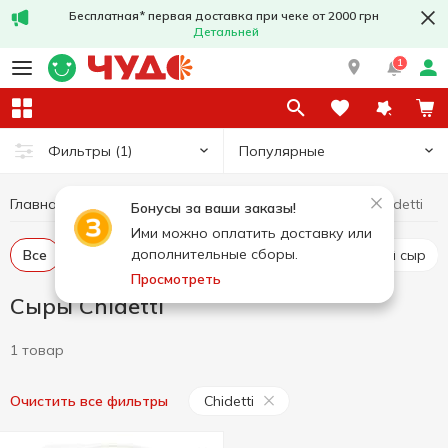
Бесплатная* первая доставка при чеке от 2000 грн
Детальней
1
Популярные
Фильтры
(1)
Главная
Сыры
Сыры Chidetti
Яйца и молочные продукты
Бонусы за ваши заказы!
Ими можно оплатить доставку или
дополнительные сборы.
Все
Твердый и полутвердый сыр
Рассольный сыр
Просмотреть
Сыры Chidetti
1 товар
Chidetti
Очистить все фильтры