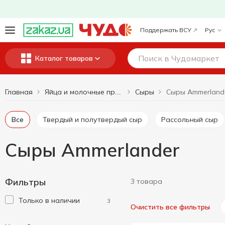
Поддержать ВСУ
Рус
Каталог товаров
Главная
Сыры
Сыры Ammerland
Яйца и молочные продукты
Все
Твердый и полутвердый сыр
Рассольный сыр
Сыры Ammerlander
Фильтры
3 товара
Только в наличии
3
Очистить все фильтры