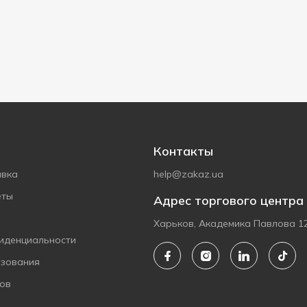
Контакты
авка
help@zakaz.ua
еты
Адрес торгового центра
Харьков, Академика Павлова 1
иденциальности
ьзования
ов