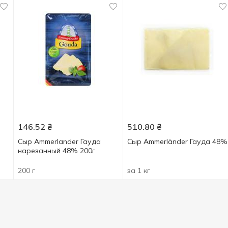
146.52
₴
510.80
₴
Сыр Ammerlаnder Гауда
Сыр Ammerländer Гауда 48%
нарезанный 48% 200г
200 г
за 1 кг