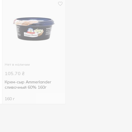
Нет в наличии
105.70
₴
Крем-сыр Ammerlander
сливочный 60% 160г
160 г