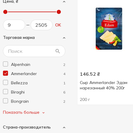
Цена, ₴
OK
Торговая марка
Alpenhain
2
Ammerlander
146.52
₴
4
Сыр Ammerlаnder Эдам
Bellezza
1
нарезанный 40% 200г
Biraghi
6
200 г
Bongrain
2
Bonizzi
2
Показать больше
Briette
2
Страна-производитель
Castello
2