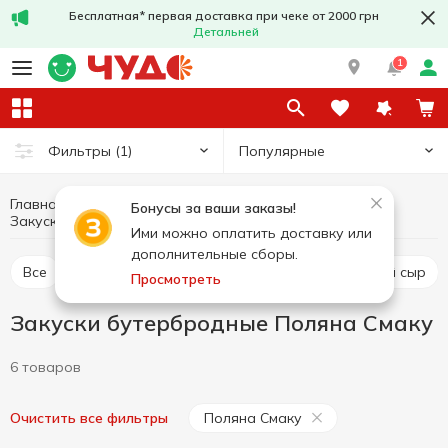
Бесплатная* первая доставка при чеке от 2000 грн
Детальней
1
Популярные
Фильтры
(1)
Главная
Сыры
Яйца и молочные продукты
Бонусы за ваши заказы!
Закуски бутербродные Поляна Смаку
Закуски бутербродные
Ими можно оплатить доставку или
дополнительные сборы.
Все
Твердый и полутвердый сыр
Рассольный сыр
Просмотреть
Закуски бутербродные Поляна Смаку
6 товаров
Поляна Смаку
Очистить все фильтры