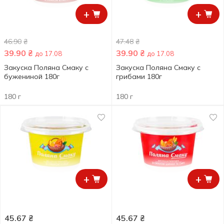
+
+
46.90
₴
47.48
₴
39.90
₴
39.90
₴
до 17.08
до 17.08
Закуска Поляна Смаку с
Закуска Поляна Смаку с
бужениной 180г
грибами 180г
180 г
180 г
+
+
45.67
₴
45.67
₴