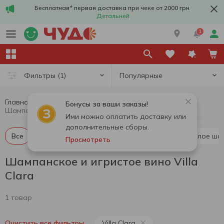
Бесплатная* первая доставка при чеке от 2000 грн
Детальней
1
Популярные
Фильтры
(1)
Главная
Алкоголь
Шампанское и игристое вино
Бонусы за ваши заказы!
Шампанское и игристое вино Villa Clara
Ими можно оплатить доставку или
дополнительные сборы.
Все
Красное шампанское и игристое вино
Белое ша
Просмотреть
Шампанское и игристое вино Villa
Clara
1 товар
Villa Clara
Очистить все фильтры