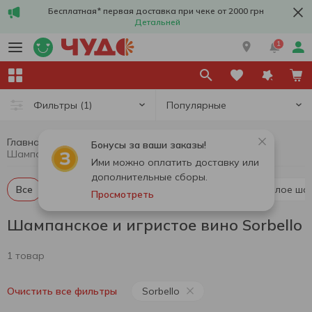
Бесплатная* первая доставка при чеке от 2000 грн
Детальней
1
Популярные
Фильтры
(1)
Главная
Алкоголь
Шампанское и игристое вино
Бонусы за ваши заказы!
Шампанское и игристое вино Sorbello
Ими можно оплатить доставку или
дополнительные сборы.
Все
Красное шампанское и игристое вино
Белое ша
Просмотреть
Шампанское и игристое вино Sorbello
1 товар
Sorbello
Очистить все фильтры