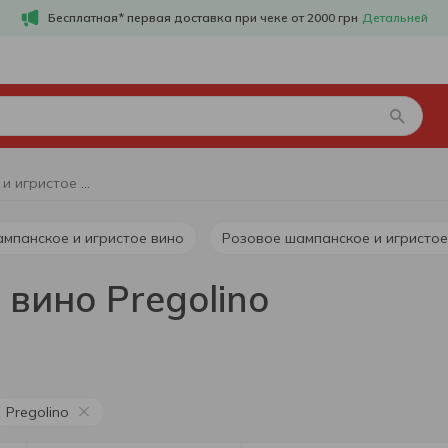
Бесплатная* первая доставка при чеке от 2000 грн
Детальней
Шампанское и игристое вино Pregolino
ампанское и игристое вино
Розовое шампанское и игристое
вино Pregolino
Pregolino