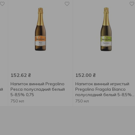
152.62
₴
152.00
₴
Напиток винный Pregolino
Напиток винный игристый
ий
Pesca полусладкий белый
Pregolino Fragola Bianco
5-8,5% 0,75
полусладкий белый 5-8,5%
0,75л
750 мл
750 мл