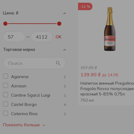
-11 %
Цена, ₴
OK
Торговая марка
157.20
₴
139.90
₴
до 14.08
Agarena
2
Напиток винный Pregolino
Aznauri
2
Fragola Rosso полусладк
красный 5-8,5% 0,75л
Cantine Sgarzi Luigi
1
750 мл
Castel Borgo
4
Caterina Riva
1
Cavalli
1
Показать больше
Chateau Moulin
1