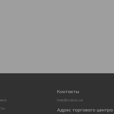
Контакты
авка
help@zakaz.ua
еты
Адрес торгового центра