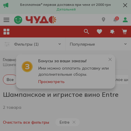
Бесплатная* первая доставка при чеке от 2000 грн
Детальней
1
Популярные
Фильтры
(1)
Главная
Алкоголь
Шампанское и игристое вино
Бонусы за ваши заказы!
Шампанское и игристое вино Entre
Ими можно оплатить доставку или
дополнительные сборы.
Все
Красное шампанское и игристое вино
Белое ша
Просмотреть
Шампанское и игристое вино Entre
2 товара
Entre
Очистить все фильтры