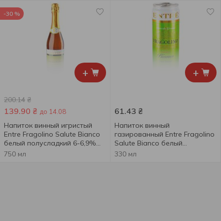
-30 %
+
+
200.14
₴
139.90
₴
61.43
₴
до 14.08
Напиток винный игристый
Напиток винный
Entre Fragolino Salute Bianco
газированный Entre Fragolino
белый полусладкий 6-6,9%
Salute Bianco белый
0,75л
полусладкий 6-6,9% 0,33л
750 мл
330 мл