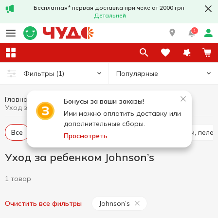
Бесплатная* первая доставка при чеке от 2000 грн
Детальней
1
Популярные
Фильтры
(1)
Главная
Товары для детей
Уход за ребенком
Бонусы за ваши заказы!
Уход за ребенком Johnson’s
Ими можно оплатить доставку или
дополнительные сборы.
Все
Влажные салфетки для детей
Подгузники, пеле
Просмотреть
Уход за ребенком Johnson’s
1 товар
Johnson’s
Очистить все фильтры