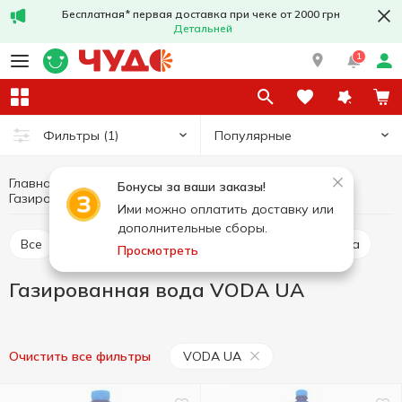
Бесплатная* первая доставка при чеке от 2000 грн
Детальней
1
Популярные
Фильтры
(1)
Главная
Напитки
Минеральная и питьевая вода
Бонусы за ваши заказы!
Газированная вода
Газированная вода VODA UA
Ими можно оплатить доставку или
дополнительные сборы.
Все
Газированная вода
Негазированная вода
Просмотреть
Газированная вода VODA UA
VODA UA
Очистить все фильтры