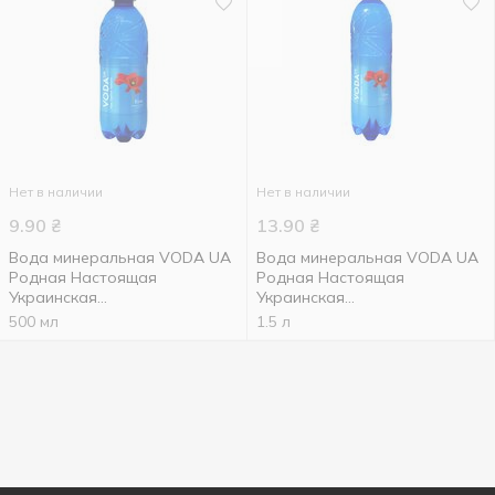
Нет в наличии
Нет в наличии
9.90
₴
13.90
₴
Вода минеральная VODA UA
Вода минеральная VODA UA
Родная Настоящая
Родная Настоящая
Украинская
Украинская
сильногазированная 0,5л
сильногазированная 1,5л
500 мл
1.5 л