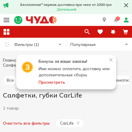
Бесплатная* первая доставка при чеке от 2000 грн
Детальней
1
Популярные
Фильтры
(1)
Главная
Хобби и отдых
Автотовары
Бонусы за ваши заказы!
Салфетки, губки
Салфетки, губки CarLife
Ими можно оплатить доставку или
дополнительные сборы.
Все
Омыватели стекла
Смазка, паста
Ароматиз
Просмотреть
Салфетки, губки CarLife
1 товар
CarLife
Очистить все фильтры