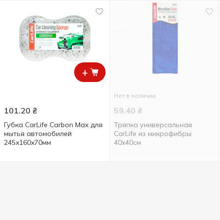
+
Нет в наличии
101.20
₴
59.40
₴
Губка CarLife Carbon Max для
Тряпка универсальная
мытья автомобилей
CarLife из микрофибры
245x160x70мм
40x40см