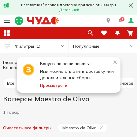
Бесплатная* первая доставка при чеке от 2000 грн
Детальней
1
Популярные
Фильтры
(1)
Главная
Консервы
Овощная консервация
Бонусы за ваши заказы!
Каперсы
Каперсы Maestro de Oliva
Ими можно оплатить доставку или
дополнительные сборы.
Все
Помидоры консервированные
Огурцы консерв
Просмотреть
Каперсы Maestro de Oliva
1 товар
Maestro de Oliva
Очистить все фильтры