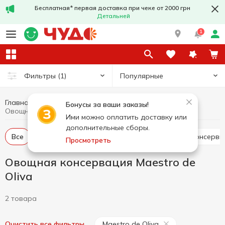
Бесплатная* первая доставка при чеке от 2000 грн
Детальней
1
Популярные
Фильтры
(1)
Главная
Консервы
Овощная консервация
Бонусы за ваши заказы!
Овощная консервация Maestro de Oliva
Ими можно оплатить доставку или
дополнительные сборы.
Все
Помидоры консервированные
Огурцы консерв
Просмотреть
Овощная консервация Maestro de
Oliva
2 товара
Maestro de Oliva
Очистить все фильтры