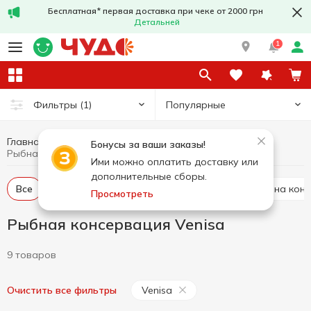
Бесплатная* первая доставка при чеке от 2000 грн
Детальней
1
Популярные
Фильтры
(1)
Главная
Консервы
Рыбная консервация
Бонусы за ваши заказы!
Рыбная консервация Venisa
Ими можно оплатить доставку или
дополнительные сборы.
Все
Печень трески консервированная
Сардина кон
Просмотреть
Рыбная консервация Venisa
9 товаров
Venisa
Очистить все фильтры