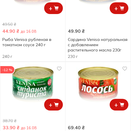
+
+
49.50
₴
44.90
₴
49.90
₴
до 16.08
Рыба Venisa рубленая в
Сардина Venisa натуральная
томатном соусе 240 г
с добавлением
растительного масла 230г
240 г
230 г
-12 %
+
+
38.70
₴
33.90
₴
69.40
₴
до 16.08