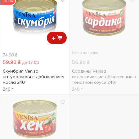
-20 %
+
Нет в наличии
74.90
₴
59.90
₴
56.90
₴
до 17.08
Скумбрия Venisa
Сардины Venisa
натуральная с добавлением
атлантические обжаренные в
масла 240г
томатном соусе 240г
240 г
240 г