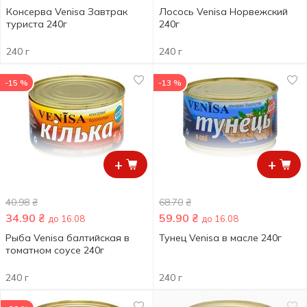
Консерва Venisa Завтрак
Лосось Venisa Норвежский
туриста 240г
240г
240 г
240 г
-15 %
-13 %
+
+
40.98
₴
68.70
₴
34.90
₴
59.90
₴
до 16.08
до 16.08
Рыба Venisa балтийская в
Тунец Venisa в масле 240г
томатном соусе 240г
240 г
240 г