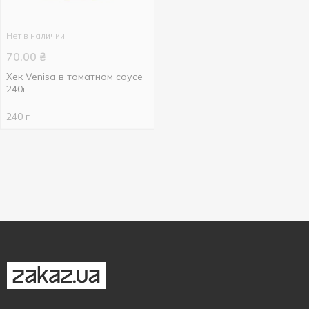
Нет в наличии
70.00
₴
Хек Venisa в томатном соусе
240г
240 г