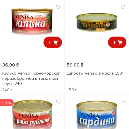
+
+
36.90
₴
59.00
₴
Килька Venisa чорноморская
Шпроты Venisa в масле 150г
неразобранная в томатном
соусе 240г
240 г
150 г
-9 %