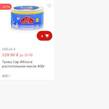
-20 %
+
288.24
₴
229.90
₴
до 15.08
Тунец Cap Africa в
растительном масле 400г
400 г