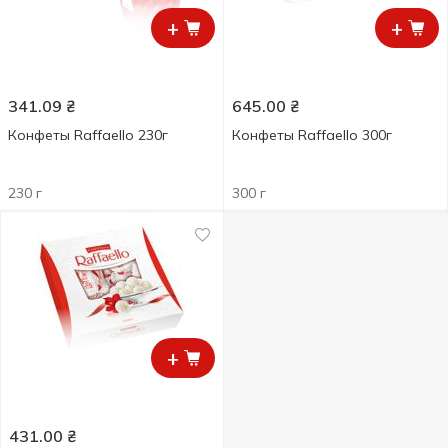
+
+
341.09
₴
645.00
₴
Конфеты Raffaello 230г
Конфеты Raffaello 300г
230 г
300 г
+
431.00
₴