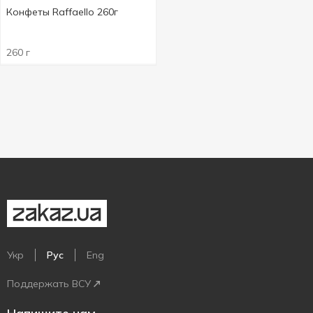
Конфеты Raffaello 260г
260 г
Укр
Рус
Eng
Поддержать ВСУ