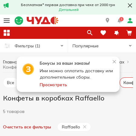
Бесплатная* первая доставка при чеке от 2000 грн
Детальней
1
Популярные
Фильтры
(1)
Главная
Сладости
Конфеты
Конфеты в коробках
Бонусы за ваши заказы!
Конфеты в коробках Raffaello
Ими можно оплатить доставку или
дополнительные сборы.
Все
Конфеты весовые
Конфеты в пакетах
Конф
Просмотреть
Конфеты в коробках Raffaello
5 товаров
Raffaello
Очистить все фильтры