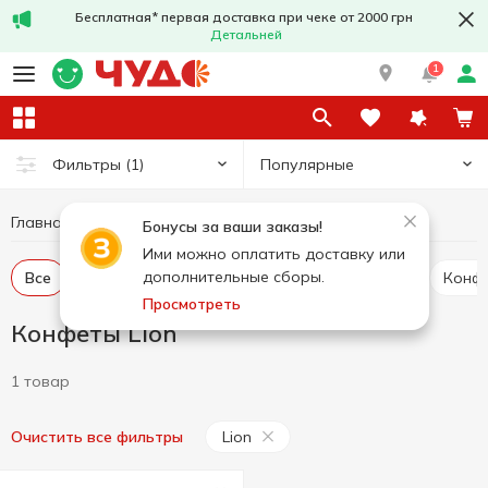
Бесплатная* первая доставка при чеке от 2000 грн
Детальней
1
Популярные
Фильтры
(1)
Главная
Сладости
Конфеты
Конфеты Lion
Бонусы за ваши заказы!
Ими можно оплатить доставку или
дополнительные сборы.
Все
Конфеты весовые
Конфеты в пакетах
Конф
Просмотреть
Конфеты Lion
1 товар
Lion
Очистить все фильтры