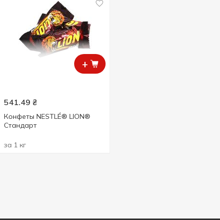
+
541.49
₴
Конфеты NESTLÉ® LION®
Стандарт
за 1 кг