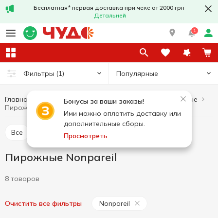
Бесплатная* первая доставка при чеке от 2000 грн
Детальней
1
Популярные
Фильтры
(1)
Главная
Сладости
Торты и пирожные
Пирожные
Бонусы за ваши заказы!
Пирожные Nonpareil
Ими можно оплатить доставку или
дополнительные сборы.
Все
Пирожные
Торты
Просмотреть
Пирожные Nonpareil
8 товаров
Nonpareil
Очистить все фильтры