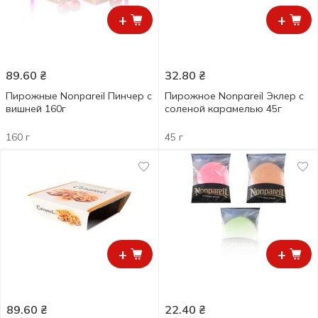
+
+
89.60
₴
32.80
₴
Пирожные Nonpareil Пинчер с
Пирожное Nonpareil Эклер с
вишней 160г
соленой карамелью 45г
160 г
45 г
+
+
89.60
₴
22.40
₴