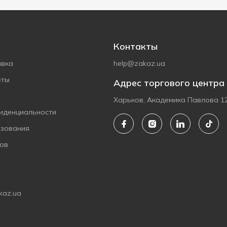
Контакты
авка
help@zakaz.ua
еты
Адрес торгового центра
Харьков, Академика Павлова 1
иденциальности
ьзования
ов
kaz.ua