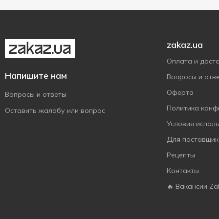
Ферма
1
Харківський Молочний
1
Завод
zakaz.ua
Хуторок
2
Оплата и дост
Чумак
2
Напишите нам
Вопросы и отв
Чутянка
1
Оферта
Вопросы и ответы
Щедро
2
Политика конф
Оставить жалобу или вопрос
Яготинське
2
Условия испол
Для поставщик
Рецепты
Контакты
🔥 Вакансии Za