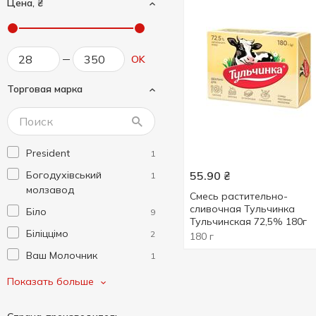
Цена, ₴
OK
Торговая марка
President
1
Богодухівський
55.90
₴
1
молзавод
Смесь растительно-
сливочная Тульчинка
Біло
9
Тульчинская 72,5% 180г
Біліццімо
2
180 г
Ваш Молочник
1
Вершок
1
Показать больше
Вигідно Щодня
2