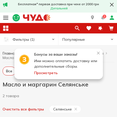
Бесплатная* первая доставка при чеке от 2000 грн
Детальней
1
Популярные
Фильтры
(1)
Главная
Масло и маргарин
Яйца и молочные продукты
Бонусы за ваши заказы!
Масло и маргарин Селянське
Ими можно оплатить доставку или
дополнительные сборы.
Все
Масло сливочное
Маргарин
Спред
Просмотреть
Масло и маргарин Селянське
2 товара
Селянське
Очистить все фильтры