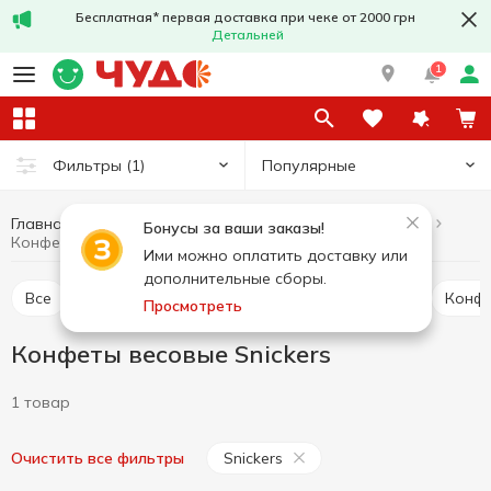
Бесплатная* первая доставка при чеке от 2000 грн
Детальней
1
Популярные
Фильтры
(1)
Главная
Сладости
Конфеты
Конфеты весовые
Бонусы за ваши заказы!
Конфеты весовые Snickers
Ими можно оплатить доставку или
дополнительные сборы.
Все
Конфеты весовые
Конфеты в пакетах
Конф
Просмотреть
Конфеты весовые Snickers
1 товар
Snickers
Очистить все фильтры