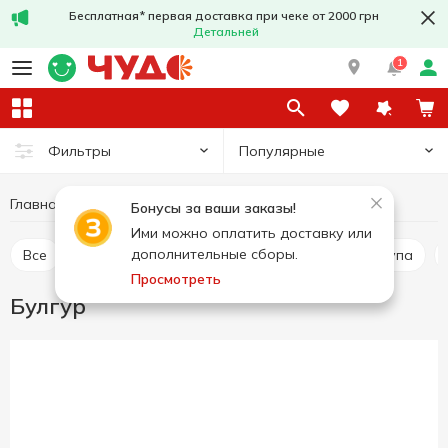
Бесплатная* первая доставка при чеке от 2000 грн
Детальней
1
Популярные
Фильтры
Главная
Бакалея
Крупы и бобовые
Булгур
Бонусы за ваши заказы!
Ими можно оплатить доставку или
дополнительные сборы.
Все
Рис
Гречневая крупа
Пшеничная крупа
Просмотреть
Булгур