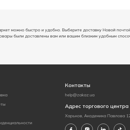
ркет можно быстро и удобно. Выберите доставку Новой почтой
товары были доставлены вам или вашим близким удобным спосо
Контакты
авка
help@zakaz.ua
еты
Адрес торгового центра
Харьков, Академика Павлова 1
иденциальности