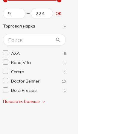
OK
Торговая марка
AXA
8
Bona Vita
1
Cerera
1
Doctor Benner
13
Dolci Preziosi
1
Elovena
3
Показать больше
Graci
1
Holm's
8
Lion
2