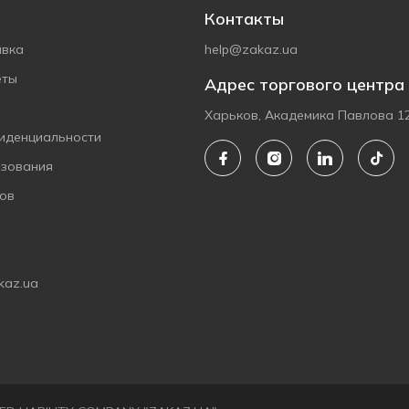
Контакты
авка
help@zakaz.ua
еты
Адрес торгового центра
Харьков, Академика Павлова 1
иденциальности
ьзования
ов
kaz.ua