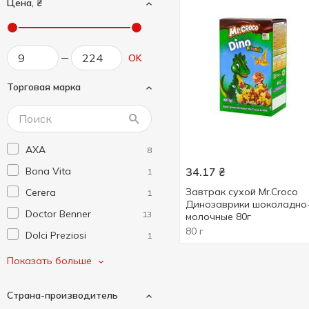
Цена, ₴
OK
Торговая марка
AXA
8
Bona Vita
34.17
₴
1
Завтрак сухой Mr.Croco
Cerera
1
Динозаврики шоколадно
Doctor Benner
13
молочные 80г
80 г
Dolci Preziosi
1
Elovena
3
Показать больше
Graci
1
Страна-производитель
Holm's
8