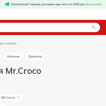
Бесплатная* первая доставка при чеке от 2000 грн
Детальней
Сухие завтраки и хлопья Mr.Croco
Кранчи
Гранола
я Mr.Croco
Mr.Croco