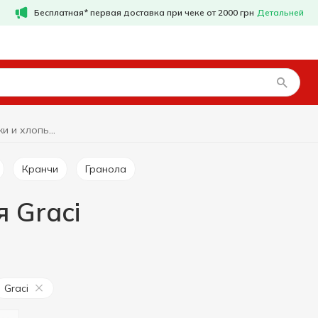
Бесплатная* первая доставка при чеке от 2000 грн
Детальней
Сухие завтраки и хлопья Graci
Кранчи
Гранола
 Graci
Graci