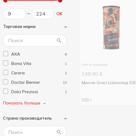
OK
Торговая марка
AXA
8
Bona Vita
1
Нет в наличии
Cerera
1
199.90
₴
Doctor Benner
Мюсли Graci Шоколад 50
13
Dolci Preziosi
1
500 г
Elovena
3
Показать больше
Graci
1
Страна-производитель
Holm's
8
Lion
2