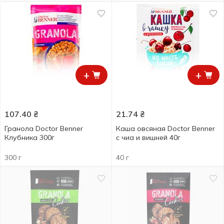
+
+
107.40
₴
21.74
₴
Гранола Doctor Benner
Каша овсяная Doctor Benner
Клубника 300г
с чиа и вишней 40г
300 г
40 г