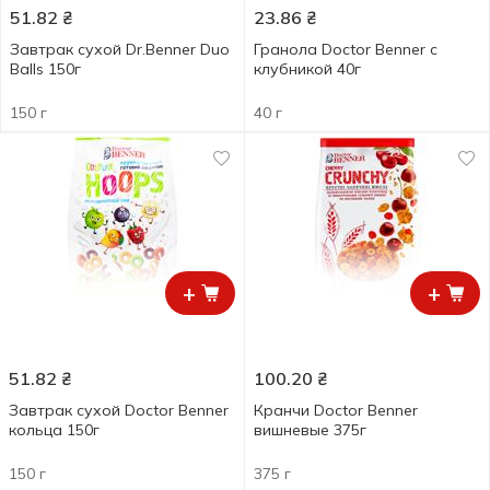
51.82
₴
23.86
₴
Завтрак сухой Dr.Benner Duo
Гранола Doctor Benner с
Balls 150г
клубникой 40г
150 г
40 г
+
+
51.82
₴
100.20
₴
Завтрак сухой Doctor Benner
Кранчи Doctor Benner
кольца 150г
вишневые 375г
150 г
375 г