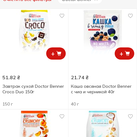
+
+
51.82
₴
21.74
₴
Завтрак сухой Doctor Benner
Каша овсяная Doctor Benner
Croco Duo 150г
с чиа и черникой 40г
150 г
40 г