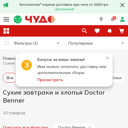
Бесплатная* первая доставка при чеке от 2000 грн
Детальней
1
Популярные
Фильтры
(1)
Главная
Бакалея
Сухие завтраки и хлопья
Бонусы за ваши заказы!
Сухие завтраки и хлопья Doctor Benner
Ими можно оплатить доставку или
дополнительные сборы.
Все
Сухие завтраки
Мюсли
Каша
Хлопья
Просмотреть
Сухие завтраки и хлопья Doctor
Benner
10 товаров
Doctor Benner
Очистить все фильтры