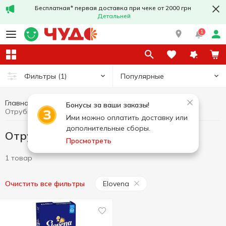
Бесплатная* первая доставка при чеке от 2000 грн
Детальней
1
Популярные
Фильтры
(1)
Главная
Бакалея
Отруби и клетчатка
Бонусы за ваши заказы!
Отруби и клетчатка Elovena
Ими можно оплатить доставку или
дополнительные сборы.
Отруби и клетчатка Elovena
Просмотреть
1 товар
Elovena
Очистить все фильтры