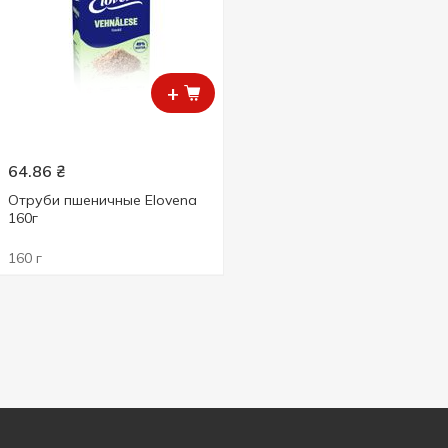
+
64.86
₴
Отруби пшеничные Elovena
160г
160 г