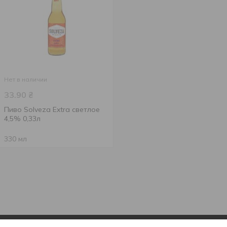
Нет в наличии
33.90
₴
Пиво Solveza Extra светлое
4,5% 0,33л
330 мл