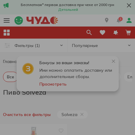
Бесплатная* первая доставка при чеке от 2000 грн
Детальней
1
Популярные
Фильтры
(1)
Главная
Алкоголь
Пиво
Пиво Solveza
Бонусы за ваши заказы!
Ими можно оплатить доставку или
дополнительные сборы.
Все
Пиво светлое
Пиво темное
Пилснер
Ель
Просмотреть
Пиво Solveza
Solveza
Очистить все фильтры