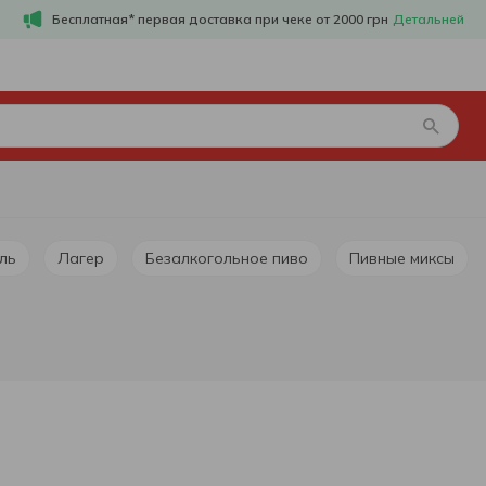
Бесплатная* первая доставка при чеке от 2000 грн
Детальней
Ель
Лагер
Безалкогольное пиво
Пивные миксы