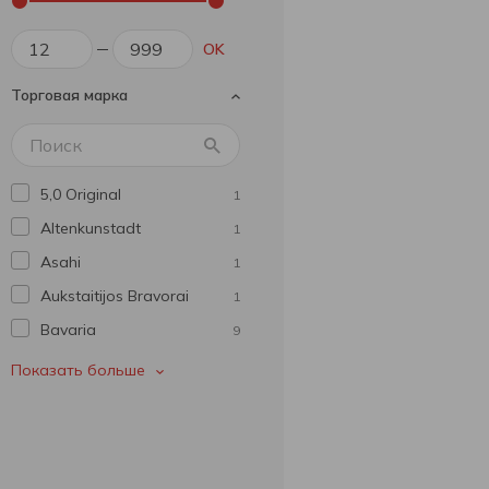
OK
Торговая марка
5,0 Original
1
Altenkunstadt
1
Asahi
1
Aukstaitijos Bravorai
1
Bavarіa
9
Beer Mix
4
Показать больше
Beera Moretti
1
Benediktiner
1
Bitburger
1