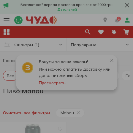
Бесплатная* первая доставка при чеке от 2000 грн
Детальней
1
Популярные
Фильтры
(1)
Главная
Алкоголь
Пиво
Пиво Mahou
Бонусы за ваши заказы!
Ими можно оплатить доставку или
дополнительные сборы.
Все
Пиво светлое
Пиво темное
Пилснер
Ель
Просмотреть
Пиво Mahou
Mahou
Очистить все фильтры