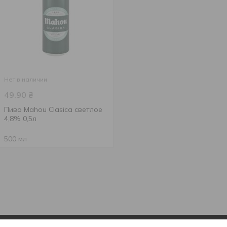
Нет в наличии
49.90
₴
Пиво Mahou Clasica светлое
4,8% 0,5л
500 мл