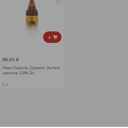
+
86.61
₴
Пиво Король Данило Экстра
светлое 3,8% 2л
2 л