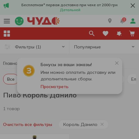
Бесплатная* первая доставка при чеке от 2000 грн
Детальней
1
Популярные
Фильтры
(1)
Главная
Алкоголь
Пиво
Пиво Король Данило
Бонусы за ваши заказы!
Ими можно оплатить доставку или
дополнительные сборы.
Все
Пиво светлое
Пиво темное
Пилснер
Ель
Просмотреть
Пиво Король Данило
1 товар
Король Данило
Очистить все фильтры