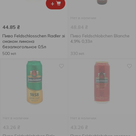
+
Нет в наличии
44.85
₴
48.84
₴
Пиво Feldschlosschen Radler зі
Пиво Feldschlobchen Blanche
смаком лимона
4,9% 0,33л
безалкогольное 0,5л
500 мл
330 мл
Нет в наличии
Нет в наличии
43.26
₴
43.26
₴