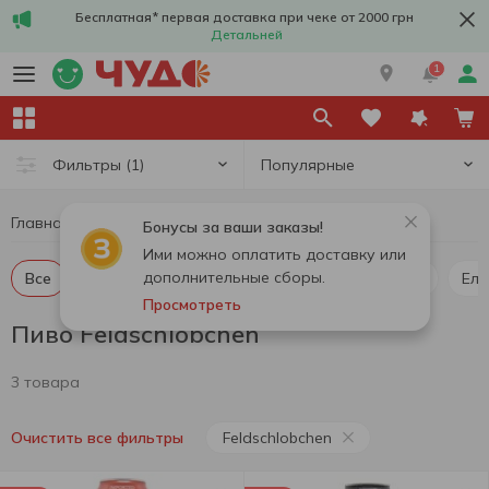
Бесплатная* первая доставка при чеке от 2000 грн
Детальней
1
Популярные
Фильтры
(1)
Главная
Алкоголь
Пиво
Пиво Feldschlobchen
Бонусы за ваши заказы!
Ими можно оплатить доставку или
дополнительные сборы.
Все
Пиво светлое
Пиво темное
Пилснер
Ель
Просмотреть
Пиво Feldschlobchen
3 товара
Feldschlobchen
Очистить все фильтры