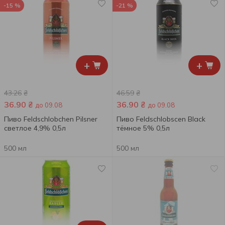
-15 %
-21 %
+
+
43.26
₴
46.59
₴
36.90
₴
36.90
₴
до 09.08
до 09.08
Пиво Feldschlobchen Pilsner
Пиво Feldschlobscen Black
светлое 4,9% 0,5л
тёмное 5% 0,5л
500 мл
500 мл