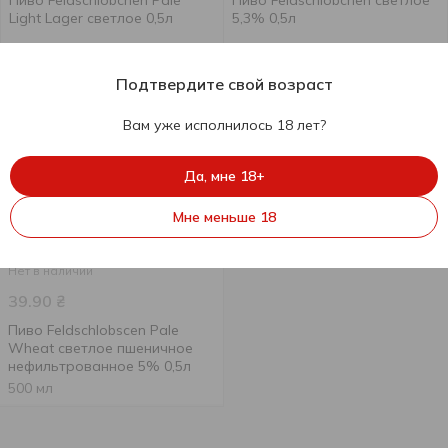
Пиво Feldschlobchen Pale
Пиво Feldschlobchen светлое
Light Lager светлое 0,5л
5,3% 0,5л
500 мл
500 мл
Подтвердите свой возраст
Вам уже исполнилось 18 лет?
Да, мне 18+
Мне меньше 18
Нет в наличии
39.90
₴
Пиво Feldschlobscen Pale
Wheat светлое пшеничное
нефильтрованное 5% 0,5л
500 мл