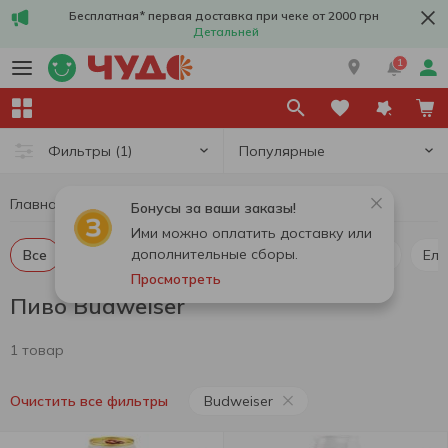
Бесплатная* первая доставка при чеке от 2000 грн
Детальней
1
Популярные
Фильтры
(1)
Главная
Алкоголь
Пиво
Пиво Budweiser
Бонусы за ваши заказы!
Ими можно оплатить доставку или
дополнительные сборы.
Все
Пиво светлое
Пиво темное
Пилснер
Ель
Просмотреть
Пиво Budweiser
1 товар
Budweiser
Очистить все фильтры