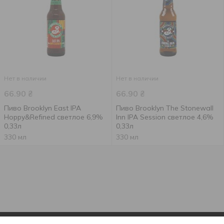
Нет в наличии
Нет в наличии
66.90
₴
66.90
₴
Пиво Brooklyn East IPA
Пиво Brooklyn The Stonewall
Hoppy&Refined светлое 6,9%
Inn IPA Session светлое 4,6%
0,33л
0,33л
330 мл
330 мл