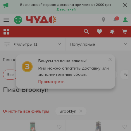
Бесплатная* первая доставка при чеке от 2000 грн
Детальней
1
Популярные
Фильтры
(1)
Главная
Алкоголь
Пиво
Пиво Brooklyn
Бонусы за ваши заказы!
Ими можно оплатить доставку или
дополнительные сборы.
Все
Пиво светлое
Пиво темное
Пилснер
Ель
Просмотреть
Пиво Brooklyn
Brooklyn
Очистить все фильтры