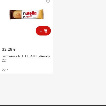
+
32.28
₴
Батончик NUTELLA® B-Ready
22г
22 г