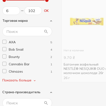
OK
Торговая марка
AXA
5
Bob Snail
4
Нет в наличии
Bounty
2
9.70
₴
Cannabis Bar
Батончик вафельный
1
NESTLÉ® NESQUIK® DUO 
Chinazes
1
молочном шоколаде 26г
26 г
Choco Shocks
1
Показать больше
Eat Me
3
Страна-производитель
Fizi
12
Fruit Bar
2