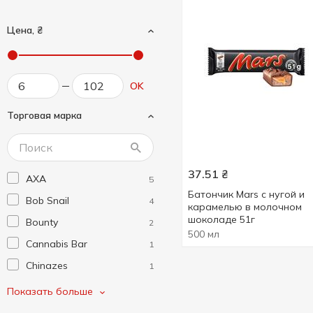
Цена, ₴
OK
Торговая марка
37.51
₴
AXA
5
Батончик Mars с нугой и
Bob Snail
4
карамелью в молочном
шоколаде 51г
Bounty
2
500 мл
Cannabis Bar
1
Chinazes
1
Choco Shocks
1
Показать больше
Eat Me
3