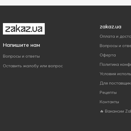
Millennium
5
Nesquik
1
Nestle
5
zakaz.ua
Nutella
1
Оплата и дост
Nuts
4
Напишите нам
Вопросы и отв
Picnic
1
Оферта
Вопросы и ответы
Polus
4
Политика конф
Оставить жалобу или вопрос
Roshen
7
Условия испол
Rosso Bianco
2
Для поставщик
Snickers
4
Рецепты
Truff Royal
4
Контакты
Twix
3
🔥 Вакансии Za
Vale
14
Verde
5
Zentis
2