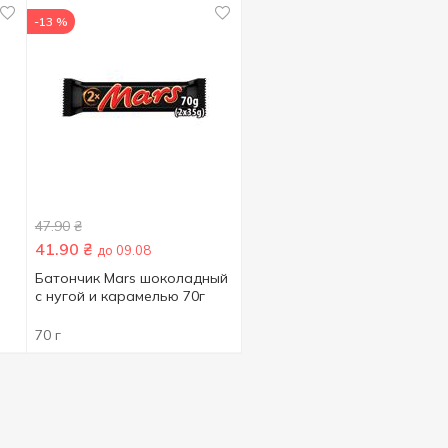
-13 %
47.90
₴
41.90
₴
до 09.08
Батончик Mars шоколадный
c нугой и карамелью 70г
70 г