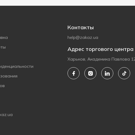
Контакты
авка
help@zakaz.ua
еты
Адрес торгового центра
Харьков, Академика Павлова 1
иденциальности
ьзования
ов
kaz.ua