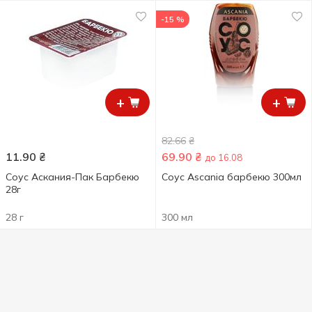
-15 %
+
+
82.66
₴
11.90
₴
69.90
₴
до 16.08
Соус Аскания-Пак Барбекю
Соус Ascania барбекю 300мл
28г
28 г
300 мл