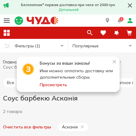
Бесплатная* первая доставка при чеке от 2000 грн
Детальней
1
Популярные
Фильтры
(1)
Главная
Соусы и специи
Соусы
Cоус барбекю
Бонусы за ваши заказы!
Cоус барбекю Асканія
Ими можно оплатить доставку или
дополнительные сборы.
Все
Томатный соус
Паста томатная
Томатное п
Просмотреть
Cоус барбекю Асканія
2 товара
Асканія
Очистить все фильтры