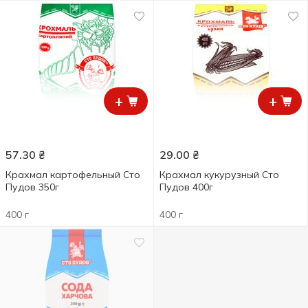
+
+
57.30
₴
29.00
₴
Крахмал картофельный Сто
Крахмал кукурузный Сто
Пудов 350г
Пудов 400г
400 г
400 г