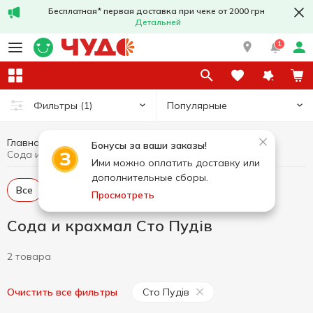
Бесплатная* первая доставка при чеке от 2000 грн
Детальней
1
Популярные
Фильтры
(1)
Главная
Бакалея
Сода и крахмал
Бонусы за ваши заказы!
Сода и крахмал Сто Пудів
Ими можно оплатить доставку или
дополнительные сборы.
Все
Сода
Крахмал
Просмотреть
Сода и крахмал Сто Пудів
2 товара
Сто Пудів
Очистить все фильтры