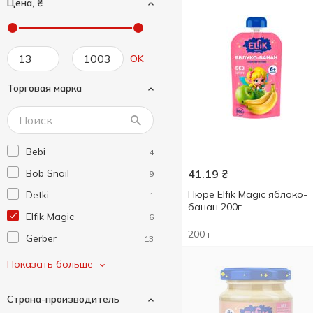
Цена, ₴
OK
Торговая марка
Bebi
4
Bob Snail
41.19
₴
9
Пюре Elfik Magic яблоко-
Detki
1
банан 200г
Elfik Magic
6
200 г
Gerber
13
Hame
5
Показать больше
Milupa
33
Страна-производитель
Nutrilon
2