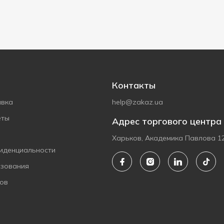
Контакты
авка
help@zakaz.ua
еты
Адрес торгового центра
Харьков, Академика Павлова 1
иденциальности
ьзования
ов