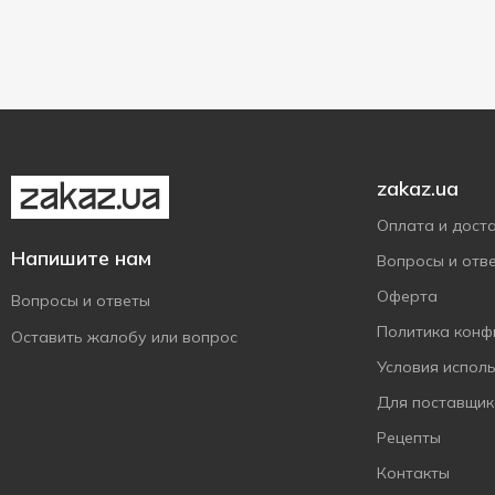
Без глютена
2
Шиповник
1
Показать больше
Без добавления соли
1
Яблоко
5
Без добавленого сахара
5
Без искусственных
1
красителей
Без консервантов
1
zakaz.ua
Без лактозы
1
Показать больше
Оплата и дост
Напишите нам
Вопросы и отв
Оферта
Вопросы и ответы
Политика конф
Оставить жалобу или вопрос
Условия испол
Для поставщик
Рецепты
Контакты