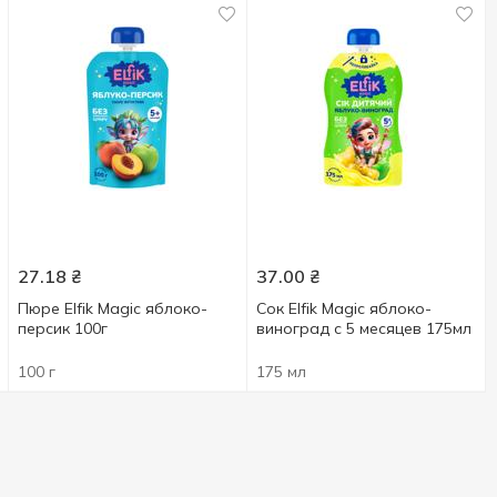
27.18
₴
37.00
₴
Пюре Elfik Magic яблоко-
Сок Elfik Magic яблоко-
персик 100г
виноград с 5 месяцев 175мл
100 г
175 мл