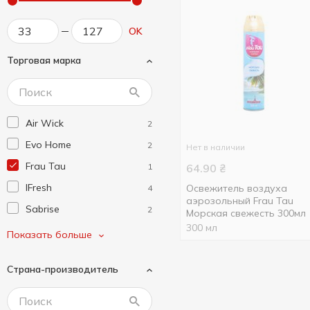
OK
Торговая марка
Air Wick
2
Evo Home
2
Нет в наличии
Frau Tau
1
64.90
₴
IFresh
Освежитель воздуха
4
аэрозольный Frau Tau
Sabrise
2
Морская свежесть 300мл
300 мл
Sila
2
Показать больше
Zeffir
2
Страна-производитель