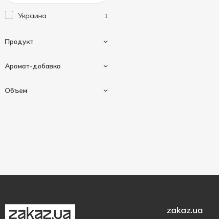
Украина
1
Продукт
Аромат-добавка
Освежитель
1
Объем
Морская свежесть
1
300 мл
1
zakaz.ua