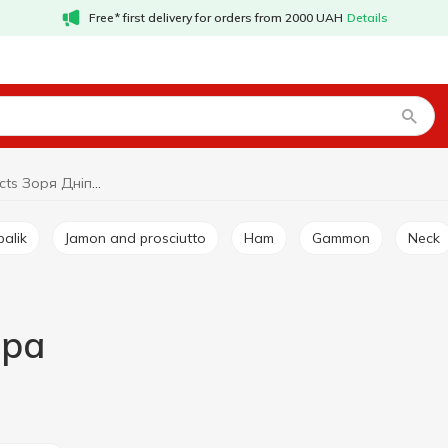
Free* first delivery for orders from 2000 UAH
Details
Meat products Зоря Дніпра
balik
Jamon and prosciutto
Ham
Gammon
Neck
пра