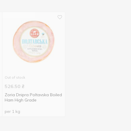
Out of stock
526.50
₴
Zoria Dnipra Poltavska Boiled
Ham High Grade
per 1 kg