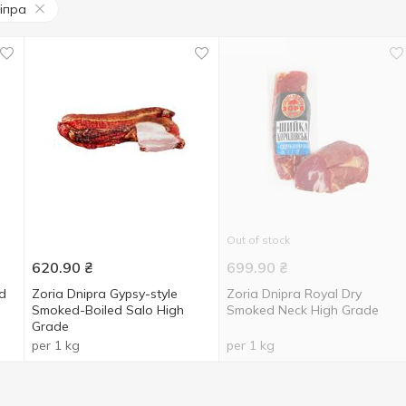
іпра
Out of stock
620.90
₴
699.90
₴
d
Zoria Dnipra Gypsy-style
Zoria Dnipra Royal Dry
Smoked-Boiled Salo High
Smoked Neck High Grade
Grade
per 1 kg
per 1 kg