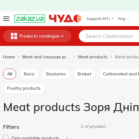
Support AFU
Eng
Products catalogue
Home
Meat products
Meat and sausage products
All
Baco
Basturma
Brisket
Carbonated and 
Poultry products
Meat products Зоря Дні
Filters
2 of product
Only available products
2