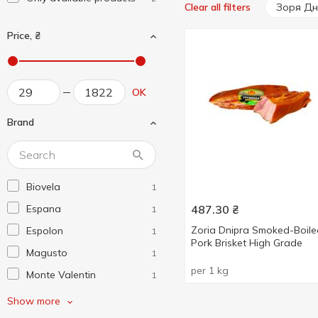
Зоря Дн
Clear all filters
Price, ₴
OK
Brand
Biovela
1
Espana
487.30
₴
1
Zoria Dnipra Smoked-Boile
Espolon
1
Pork Brisket High Grade
Magusto
1
per 1 kg
Monte Valentin
1
Monvervi
1
Show more