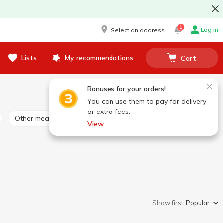
1
Log in
Select an address
Lists
My recommendations
Cart
Bonuses for your orders!
You can use them to pay for delivery
or extra fees.
Other meat products
Meat pate, mousses
View
Show first:
Popular