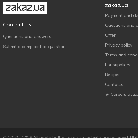
zakaz.ua
М'ясокомбінат
Самобранка
Payment and del
1
Contact us
Сма!кусь
Questions and 
8
Український
4
Offer
Questions and answers
М'ясокомбінат
Privacy policy
Submit a complaint or question
Фарро
2
Terms and condi
Харківський М'ясний Ряд
4
For suppliers
ХО перекусити?
2
Recipes
Щит - Захищена Якість
3
Contacts
Ювілейний
2
🔥 Careers at Z
© 2010 - 2026 All rights to the zakaz.ua website are reserved. 