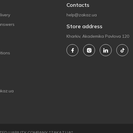
Contacts
ivery
help@zakaz.ua
answers
Store address
Kharkiv, Akademika Pavlova 120
tions
akaz.ua
LIMITED LIABILITY COMPANY "ZAKAZ.UA"